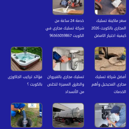
سعر ماكينة تسليك
خدمة 24 ساعة من
المجاري بالكويت 2026
شركة تسليك مجاري في
كيفية اختيار الافضل
الكويت 96565059867
أفضل شركة تسليك
تسليك مجاري بالقيروان
فؤائد تركيب الجاكوزى
مجاري الفحيحيل وأهم
والطرق المميزة لتخلص
بالكويت ؟
الخدمات
من الأنسداد