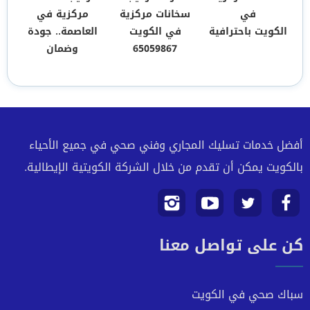
في
سخانات مركزية
مركزية في
الكويت باحترافية
في الكويت
العاصمة.. جودة
65059867
وضمان
أفضل خدمات تسليك المجاري وفني صحي في جميع الأحياء
بالكويت يمكن أن تقدم من خلال الشركة الكويتية الإيطالية.
تابعنا
تابعنا
تابعنا
تابعنا
كن على تواصل معنا
على
على
على
على
فيسبوك
تويتر
يوتيوب
انستجرام
سباك صحي في الكويت