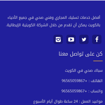
أفضل خدمات تسليك المجاري وفني صحي في جميع الأحياء
بالكويت يمكن أن تقدم من خلال الشركة الكويتية الإيطالية.
تابعنا
تابعنا
تابعنا
تابعنا
كن على تواصل معنا
على
على
على
على
فيسبوك
تويتر
يوتيوب
انستجرام
سباك صحي في الكويت
الهاتف : +96565059867
واتساب : +96565059867
مواعيد العمل : 24 ساعة طوال أيام الأسبوع