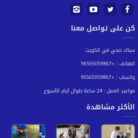
تابعنا
تابعنا
تابعنا
تابعنا
كن على تواصل معنا
على
على
على
على
فيسبوك
تويتر
يوتيوب
انستجرام
سباك صحي في الكويت
الهاتف : +96565059867
واتساب : +96565059867
مواعيد العمل : 24 ساعة طوال أيام الأسبوع
الأكثر مشاهدة