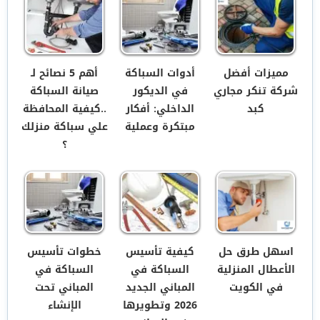
مميزات أفضل
أدوات السباكة
أهم 5 نصائح لـ
شركة تنكر مجاري
في الديكور
صيانة السباكة
كبد
الداخلي: أفكار
..كيفية المحافظة
مبتكرة وعملية
علي سباكة منزلك
؟
اسهل طرق حل
كيفية تأسيس
خطوات تأسيس
الأعطال المنزلية
السباكة في
السباكة في
في الكويت
المباني الجديد
المباني تحت
2026 وتطويرها
الإنشاء