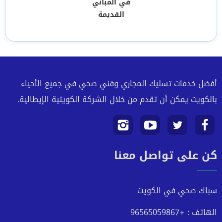
في المباني
القديمة
أفضل خدمات تسليك المجاري وفني صحي في جميع الأحياء
بالكويت يمكن أن تقدم من خلال الشركة الكويتية الإيطالية.
تابعنا
تابعنا
تابعنا
تابعنا
كن على تواصل معنا
على
على
على
على
فيسبوك
تويتر
يوتيوب
انستجرام
سباك صحي في الكويت
الهاتف : +96565059867