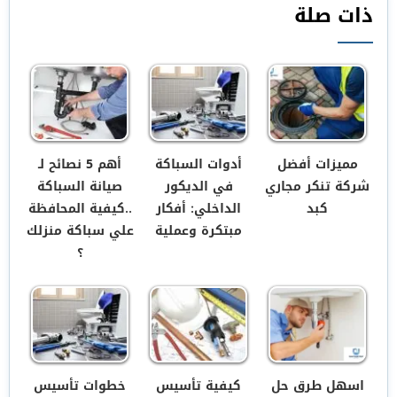
ذات صلة
مميزات أفضل
أدوات السباكة
أهم 5 نصائح لـ
شركة تنكر مجاري
في الديكور
صيانة السباكة
كبد
الداخلي: أفكار
..كيفية المحافظة
مبتكرة وعملية
علي سباكة منزلك
؟
اسهل طرق حل
كيفية تأسيس
خطوات تأسيس