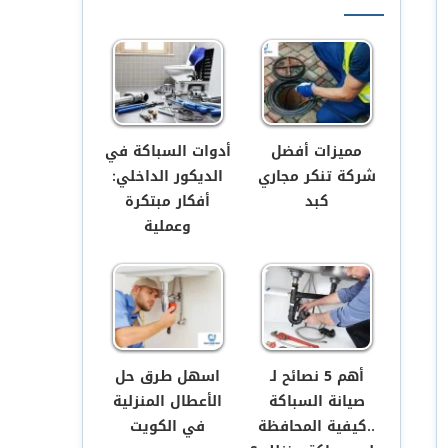
مميزات أفضل
أدوات السباكة في
شركة تنكر مجاري
الديكور الداخلي:
كبد
أفكار مبتكرة
وعملية
أهم 5 نصائح لـ
اسهل طرق حل
صيانة السباكة
الأعطال المنزلية
..كيفية المحافظة
في الكويت