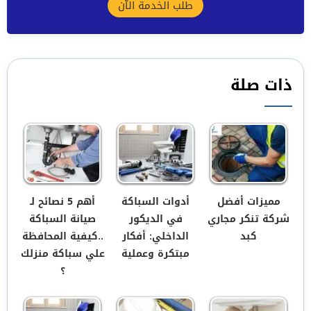
طلب الخدمة الآن
ذات صلة
مميزات أفضل
أدوات السباكة
أهم 5 نصائح لـ
شركة تنكر مجاري
في الديكور
صيانة السباكة
كبد
الداخلي: أفكار
..كيفية المحافظة
مبتكرة وعملية
علي سباكة منزلك
؟