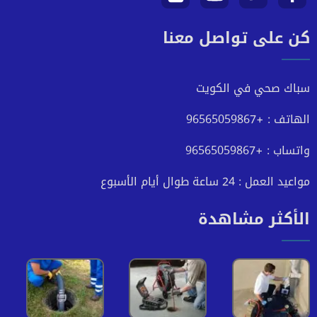
كن على تواصل معنا
على
على
على
على
فيسبوك
تويتر
يوتيوب
انستجرام
سباك صحي في الكويت
الهاتف : +96565059867
واتساب : +96565059867
مواعيد العمل : 24 ساعة طوال أيام الأسبوع
الأكثر مشاهدة