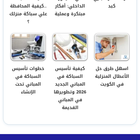
كبد
الداخلي: أفكار
..كيفية المحافظة
مبتكرة وعملية
علي سباكة منزلك
؟
اسهل طرق حل
كيفية تأسيس
خطوات تأسيس
الأعطال المنزلية
السباكة في
السباكة في
في الكويت
المباني الجديد
المباني تحت
2026 وتطويرها
الإنشاء
في المباني
القديمة