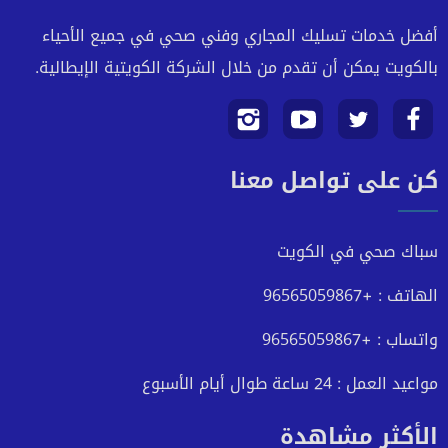
أفضل خدمات تسليك المجاري وفني صحي في جميع الأحياء
بالكويت يمكن أن تقدم من خلال الشركة الكويتية الإيطالية.
تابعنا
تابعنا
تابعنا
تابعنا
كن على تواصل معنا
على
على
على
على
فيسبوك
تويتر
يوتيوب
انستجرام
سباك صحي في الكويت
الهاتف : +96565059867
واتساب : +96565059867
مواعيد العمل : 24 ساعة طوال أيام الأسبوع
الأكثر مشاهدة