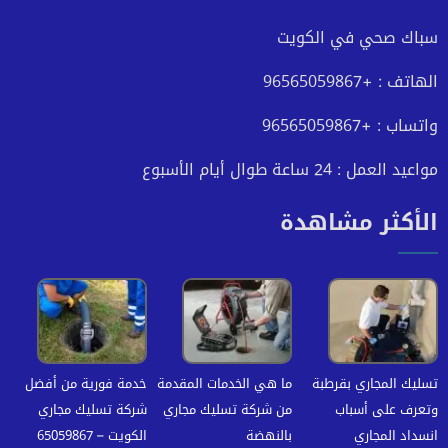
فيسبوك
تويتر
يوتيوب
انستجرام
سباك صحي في الكويت
الهاتف : +96565059867
واتساب : +96565059867
مواعيد العمل : 24 ساعة طوال أيام الأسبوع
الأكثر مشاهدة
تسليك المجاري بقرطبة
ما هي الخدمات المقدمة
خدمة فورية من أفضل
وتعرف على أسباب
من شركة تسليك مجاري
شركة تسليك مجاري
انسداد المجاري
بالنهضة
الكويت – 65059867