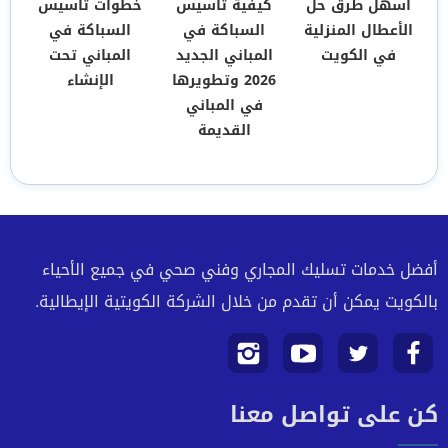
اسهل طرق حل
كيفية تأسيس
خطوات تأسيس
الأعطال المنزلية
السباكة في
السباكة في
في الكويت
المباني الجديد
المباني تحت
2026 وتطويرها
الإنشاء
في المباني
القديمة
أفضل خدمات تسليك المجاري وفني صحي في جميع الأحياء
بالكويت يمكن أن تقدم من خلال الشركة الكويتية الإيطالية.
تابعنا
تابعنا
تابعنا
تابعنا
كن على تواصل معنا
على
على
على
على