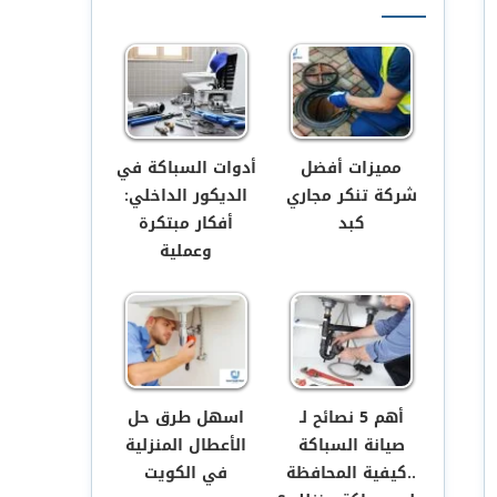
مميزات أفضل
أدوات السباكة في
شركة تنكر مجاري
الديكور الداخلي:
كبد
أفكار مبتكرة
وعملية
أهم 5 نصائح لـ
اسهل طرق حل
صيانة السباكة
الأعطال المنزلية
..كيفية المحافظة
في الكويت