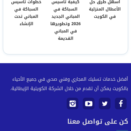
اسهل طرق حل
كيفية تأسيس
خطوات تأسيس
الأعطال المنزلية
السباكة في
السباكة في
في الكويت
المباني الجديد
المباني تحت
2026 وتطويرها
الإنشاء
في المباني
القديمة
أفضل خدمات تسليك المجاري وفني صحي في جميع الأحياء
بالكويت يمكن أن تقدم من خلال الشركة الكويتية الإيطالية.
تابعنا
تابعنا
تابعنا
تابعنا
كن على تواصل معنا
على
على
على
على