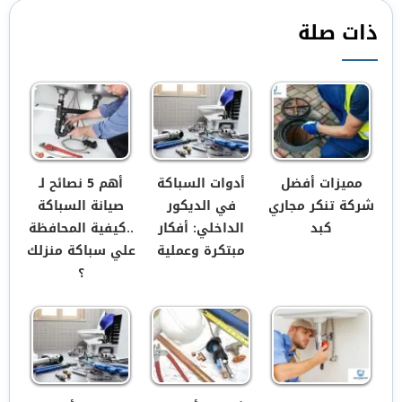
ذات صلة
مميزات أفضل
أدوات السباكة
أهم 5 نصائح لـ
شركة تنكر مجاري
في الديكور
صيانة السباكة
كبد
الداخلي: أفكار
..كيفية المحافظة
مبتكرة وعملية
علي سباكة منزلك
؟