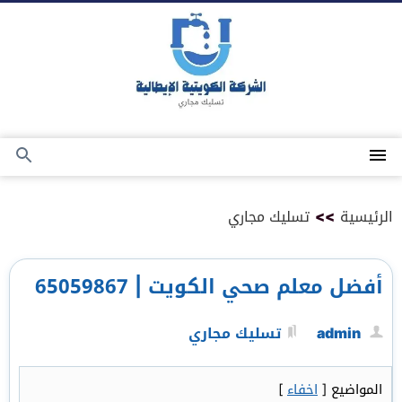
التجاوز
إلى
المحتوى
القائمة
بحث
عن
الرئيسية
>>
تسليك مجاري
أفضل معلم صحي الكويت | 65059867
admin
تسليك مجاري
المواضيع
[
اخفاء
]