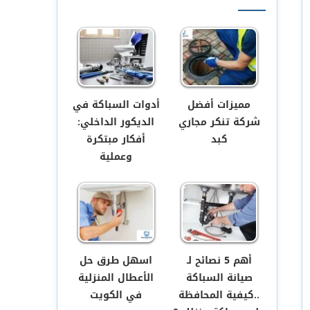
مميزات أفضل
أدوات السباكة في
شركة تنكر مجاري
الديكور الداخلي:
كبد
أفكار مبتكرة
وعملية
أهم 5 نصائح لـ
اسهل طرق حل
صيانة السباكة
الأعطال المنزلية
..كيفية المحافظة
في الكويت