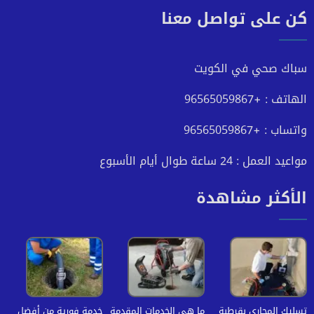
كن على تواصل معنا
على
على
على
على
فيسبوك
تويتر
يوتيوب
انستجرام
سباك صحي في الكويت
الهاتف : +96565059867
واتساب : +96565059867
مواعيد العمل : 24 ساعة طوال أيام الأسبوع
الأكثر مشاهدة
تسليك المجاري بقرطبة
ما هي الخدمات المقدمة
خدمة فورية من أفضل