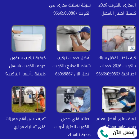
المجاري بالكويت 2026
شركة تسليك مجاري في
كيفية اختيار الافضل
الكويت 96565059867
كيف تختار افضل سباك
أفضل خدمات تركيب
كيفية تركيب سيفون
بالكويت 2026 خدمات
شفاط المطبخ بالكويت
جروه بالكويت باسهل
احترافية 96565059867
اتصل الآن 65059867
طريقة ..أسعار التركيب؟
تعرف على أفضل معلم
نصائح فني صحي
تعرف على أهم مميزات
صحي ماهر ومحترف
بالكويت لاختيار أدوات
فنى تسليك مجاري
إتصل الآن
صحية تناسبك