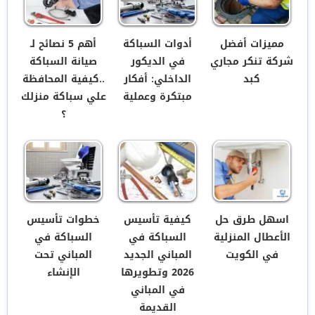
مميزات أفضل
أدوات السباكة
أهم 5 نصائح لـ
شركة تنكر مجاري
في الديكور
صيانة السباكة
كبد
الداخلي: أفكار
..كيفية المحافظة
مبتكرة وعملية
علي سباكة منزلك
؟
اسهل طرق حل
كيفية تأسيس
خطوات تأسيس
الأعطال المنزلية
السباكة في
السباكة في
في الكويت
المباني الجديد
المباني تحت
2026 وتطويرها
الإنشاء
في المباني
القديمة