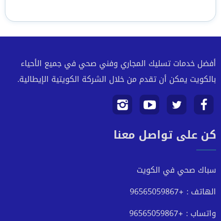
أفضل خدمات تسليك المجاري وفني صحي في جميع الأحياء
بالكويت يمكن أن تقدم من خلال الشركة الكويتية الإيطالية.
تابعنا
تابعنا
تابعنا
تابعنا
كن على تواصل معنا
على
على
على
على
فيسبوك
تويتر
يوتيوب
انستجرام
سباك صحي في الكويت
الهاتف : +96565059867
واتساب : +96565059867