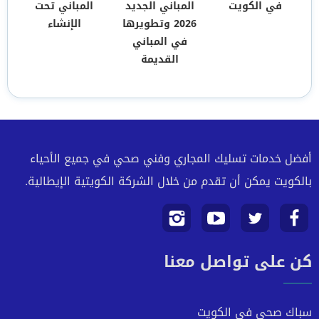
في الكويت
المباني الجديد
المباني تحت
2026 وتطويرها
الإنشاء
في المباني
القديمة
أفضل خدمات تسليك المجاري وفني صحي في جميع الأحياء
بالكويت يمكن أن تقدم من خلال الشركة الكويتية الإيطالية.
تابعنا
تابعنا
تابعنا
تابعنا
كن على تواصل معنا
على
على
على
على
فيسبوك
تويتر
يوتيوب
انستجرام
سباك صحي في الكويت