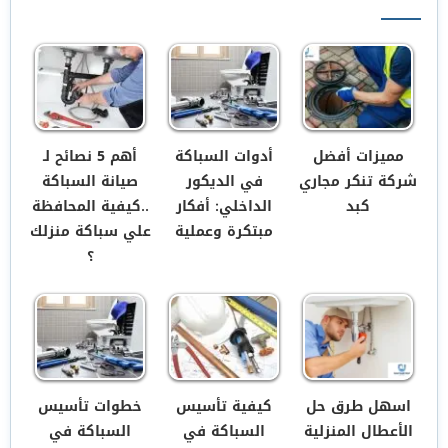
مميزات أفضل
أدوات السباكة
أهم 5 نصائح لـ
شركة تنكر مجاري
في الديكور
صيانة السباكة
كبد
الداخلي: أفكار
..كيفية المحافظة
مبتكرة وعملية
علي سباكة منزلك
؟
اسهل طرق حل
كيفية تأسيس
خطوات تأسيس
الأعطال المنزلية
السباكة في
السباكة في