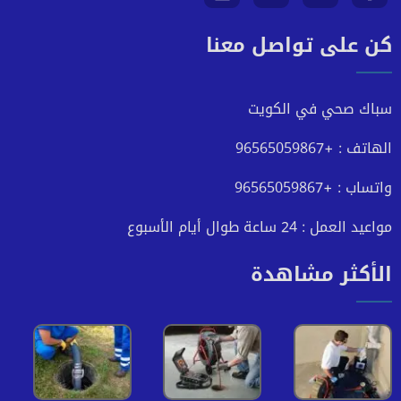
كن على تواصل معنا
على
على
على
على
فيسبوك
تويتر
يوتيوب
انستجرام
سباك صحي في الكويت
الهاتف : +96565059867
واتساب : +96565059867
مواعيد العمل : 24 ساعة طوال أيام الأسبوع
الأكثر مشاهدة