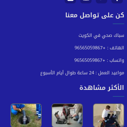
كن على تواصل معنا
على
على
على
على
فيسبوك
تويتر
يوتيوب
انستجرام
سباك صحي في الكويت
الهاتف : +96565059867
واتساب : +96565059867
مواعيد العمل : 24 ساعة طوال أيام الأسبوع
الأكثر مشاهدة