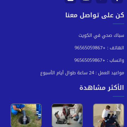
كن على تواصل معنا
على
على
على
على
فيسبوك
تويتر
يوتيوب
انستجرام
سباك صحي في الكويت
الهاتف : +96565059867
واتساب : +96565059867
مواعيد العمل : 24 ساعة طوال أيام الأسبوع
الأكثر مشاهدة