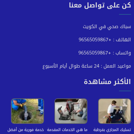
كن على تواصل معنا
على
على
على
على
فيسبوك
تويتر
يوتيوب
انستجرام
سباك صحي في الكويت
الهاتف : +96565059867
واتساب : +96565059867
مواعيد العمل : 24 ساعة طوال أيام الأسبوع
الأكثر مشاهدة
تسليك المجاري بقرطبة
ما هي الخدمات المقدمة
خدمة فورية من أفضل