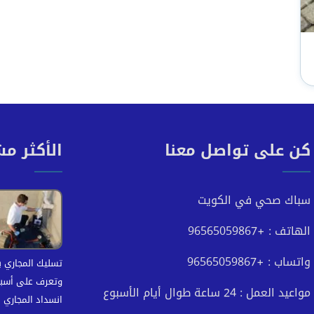
كن على تواصل معنا
الأكثر م
سباك صحي في الكويت
الهاتف : +96565059867
واتساب : +96565059867
تسليك المجاري ب
وتعرف على أسب
مواعيد العمل : 24 ساعة طوال أيام الأسبوع
انسداد المجاري