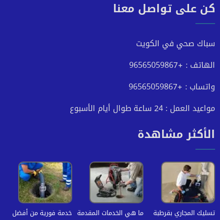
كن على تواصل معنا
على
على
على
على
فيسبوك
تويتر
يوتيوب
انستجرام
سباك صحي في الكويت
الهاتف : +96565059867
واتساب : +96565059867
مواعيد العمل : 24 ساعة طوال أيام الأسبوع
الأكثر مشاهدة
تسليك المجاري بقرطبة
ما هي الخدمات المقدمة
خدمة فورية من أفضل