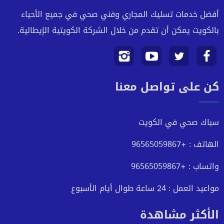
أفضل خدمات تسليك المجاري وفني صحي في جميع الأحياء
بالكويت يمكن أن تقدم من خلال الشركة الكويتية الإيطالية.
تابعنا
تابعنا
تابعنا
تابعنا
كن على تواصل معنا
على
على
على
على
فيسبوك
تويتر
يوتيوب
انستجرام
سباك صحي في الكويت
الهاتف : +96565059867
واتساب : +96565059867
مواعيد العمل : 24 ساعة طوال أيام الأسبوع
الأكثر مشاهدة