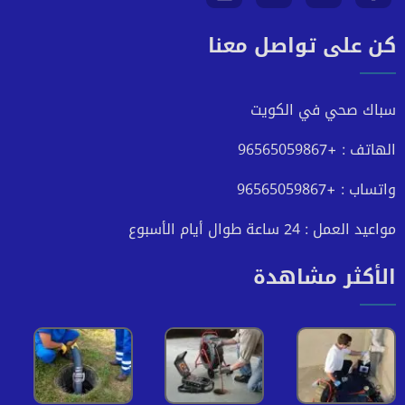
كن على تواصل معنا
على
على
على
على
فيسبوك
تويتر
يوتيوب
انستجرام
سباك صحي في الكويت
الهاتف : +96565059867
واتساب : +96565059867
مواعيد العمل : 24 ساعة طوال أيام الأسبوع
الأكثر مشاهدة