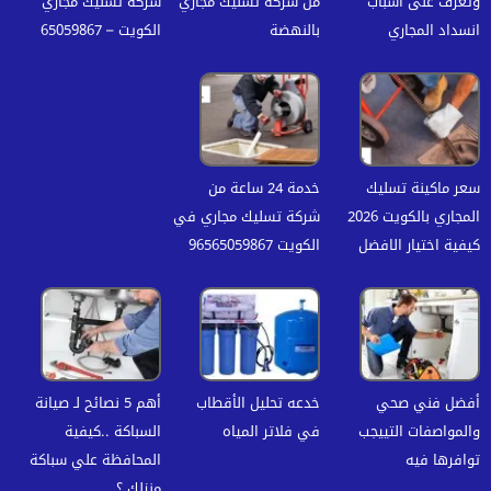
وتعرف على أسباب
من شركة تسليك مجاري
شركة تسليك مجاري
انسداد المجاري
بالنهضة
الكويت – 65059867
سعر ماكينة تسليك
خدمة 24 ساعة من
المجاري بالكويت 2026
شركة تسليك مجاري في
كيفية اختيار الافضل
الكويت 96565059867
أفضل فني صحي
خدعه تحليل الأقطاب
أهم 5 نصائح لـ صيانة
والمواصفات التييجب
في فلاتر المياه
السباكة ..كيفية
توافرها فيه
المحافظة علي سباكة
منزلك ؟