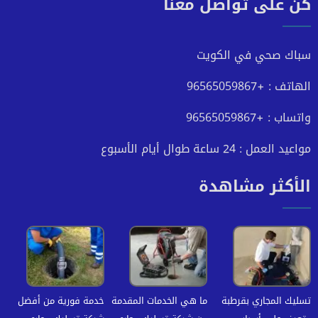
كن على تواصل معنا
على
على
على
على
فيسبوك
تويتر
يوتيوب
انستجرام
سباك صحي في الكويت
الهاتف : +96565059867
واتساب : +96565059867
مواعيد العمل : 24 ساعة طوال أيام الأسبوع
الأكثر مشاهدة
تسليك المجاري بقرطبة
ما هي الخدمات المقدمة
خدمة فورية من أفضل