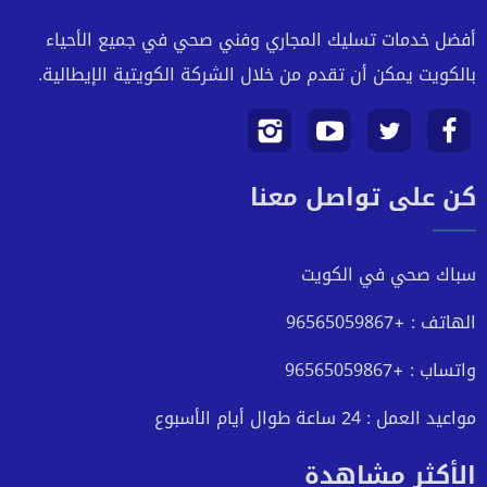
أفضل خدمات تسليك المجاري وفني صحي في جميع الأحياء
بالكويت يمكن أن تقدم من خلال الشركة الكويتية الإيطالية.
تابعنا
تابعنا
تابعنا
تابعنا
كن على تواصل معنا
على
على
على
على
فيسبوك
تويتر
يوتيوب
انستجرام
سباك صحي في الكويت
الهاتف : +96565059867
واتساب : +96565059867
مواعيد العمل : 24 ساعة طوال أيام الأسبوع
الأكثر مشاهدة