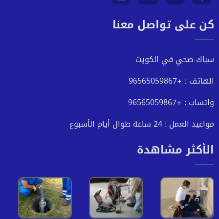
كن على تواصل معنا
على
على
على
على
فيسبوك
تويتر
يوتيوب
انستجرام
سباك صحي في الكويت
الهاتف : +96565059867
واتساب : +96565059867
مواعيد العمل : 24 ساعة طوال أيام الأسبوع
الأكثر مشاهدة