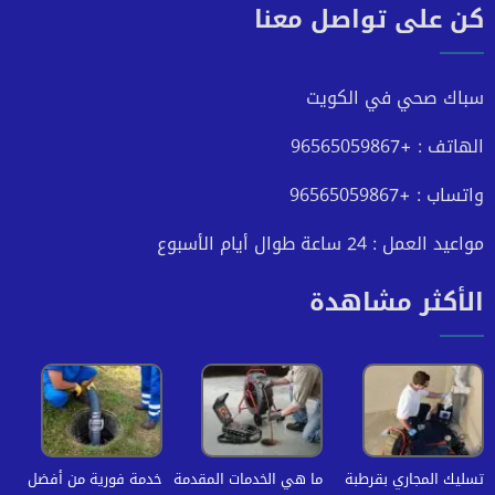
كن على تواصل معنا
على
على
على
على
فيسبوك
تويتر
يوتيوب
انستجرام
سباك صحي في الكويت
الهاتف : +96565059867
واتساب : +96565059867
مواعيد العمل : 24 ساعة طوال أيام الأسبوع
الأكثر مشاهدة
تسليك المجاري بقرطبة
ما هي الخدمات المقدمة
خدمة فورية من أفضل