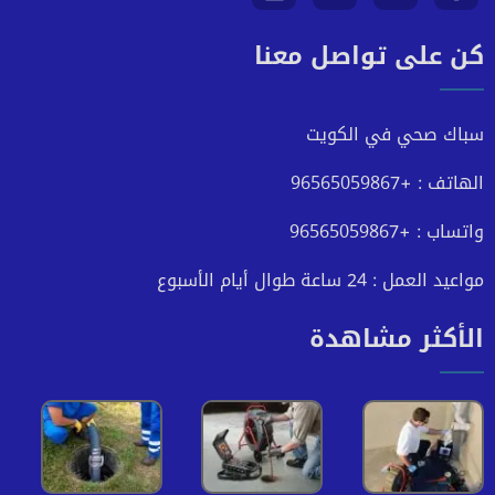
كن على تواصل معنا
على
على
على
على
فيسبوك
تويتر
يوتيوب
انستجرام
سباك صحي في الكويت
الهاتف : +96565059867
واتساب : +96565059867
مواعيد العمل : 24 ساعة طوال أيام الأسبوع
الأكثر مشاهدة