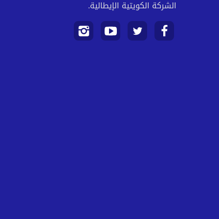
الشركة الكويتية الإيطالية.
تابعنا
تابعنا
تابعنا
تابعنا
على
على
على
على
فيسبوك
تويتر
يوتيوب
انستجرام