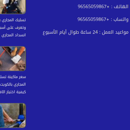
الهاتف : +96565059867
واتساب : +96565059867
تسليك المجاري ب
وتعرف على أسب
مواعيد العمل : 24 ساعة طوال أيام الأسبوع
انسداد المجاري
سعر ماكينة تسل
كيفية اختيار الا