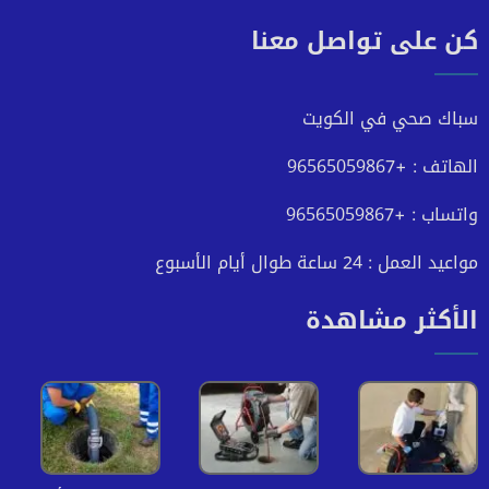
كن على تواصل معنا
على
على
على
على
فيسبوك
تويتر
يوتيوب
انستجرام
سباك صحي في الكويت
الهاتف : +96565059867
واتساب : +96565059867
مواعيد العمل : 24 ساعة طوال أيام الأسبوع
الأكثر مشاهدة